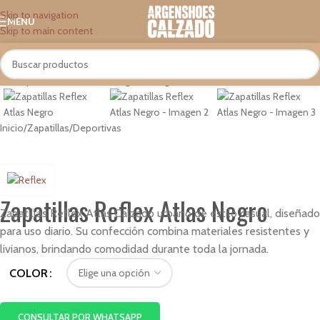
Skip to navigation
MENU
Skip to main content
Click to enlarge
Inicio
/
Zapatillas
/
Deportivas
Zapatillas Reflex Atlas Negro
Zapatillas Reflex Atlas Calzado urbano de estilo casual, diseñado
para uso diario. Su confección combina materiales resistentes y
livianos, brindando comodidad durante toda la jornada.
COLOR
CONSULTAR POR WHATSAPP