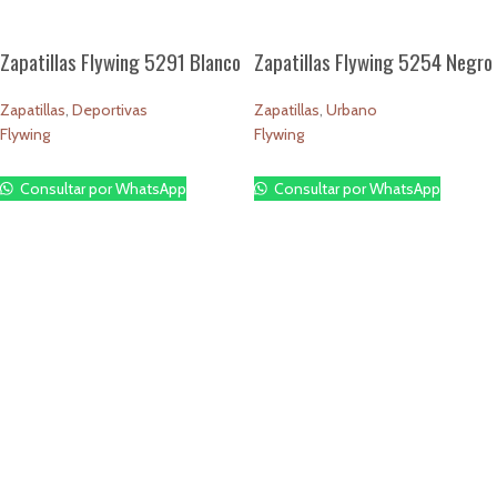
Zapatillas Flywing 5291 Blanco
Zapatillas Flywing 5254 Negro
Zapatillas
,
Deportivas
Zapatillas
,
Urbano
Flywing
Flywing
$
1.00
$
1.00
Consultar por WhatsApp
Consultar por WhatsApp