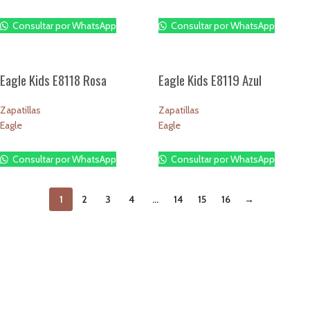
$
1.00
$
1.00
Consultar por WhatsApp
Consultar por WhatsApp
Eagle Kids E8118 Rosa
Eagle Kids E8119 Azul
Zapatillas
Zapatillas
Eagle
Eagle
$
1.00
$
1.00
Consultar por WhatsApp
Consultar por WhatsApp
1
2
3
4
…
14
15
16
→