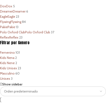
Dox
Dox
5
Dreamer
Dreamer
6
Eagle
Eagle
23
Flywing
Flywing
84
Pakie
Pakie
13
Polo Oxford Club
Polo Oxford Club
37
Reflex
Reflex
23
Filtrar por Genero
Femenino
101
Kids Nena
2
Kids Nene
2
Kids Unisex
23
Masculino
60
Unisex
3
Show sidebar