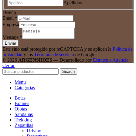
Apellidos
Diseño
Email
*
Empresa
Mensaje
*
Enviar
Este sitio está protegido por reCAPTCHA y se aplican la
Política de
privacidad
y los
Términos de servicio
de Google.
© 2026
ARGENSHOES
— Desarrollado por
Estrategis Agencia
Cerrar
Search
Menu
Categorias
Botas
Botines
Ojotas
Sandalias
Trekking
Zapatillas
Urbano