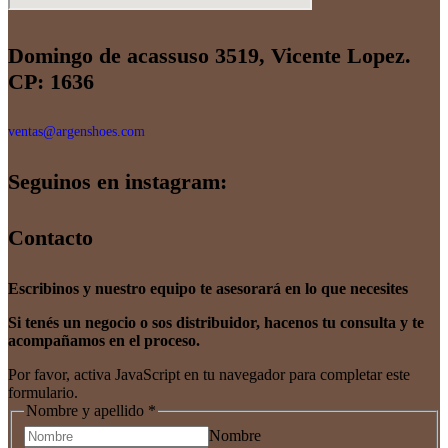
Domingo de acassuso 3519, Vicente Lopez.
CP: 1636
ventas@argenshoes.com
Seguinos en instagram:
Contacto
Escribinos y nuestro equipo te asesorará en lo que necesites
Si tenés un negocio o sos distribuidor, hacenos tu consulta y te
acompañamos en el proceso.
Por favor, activa JavaScript en tu navegador para completar este
formulario.
Nombre y apellido
*
Nombre