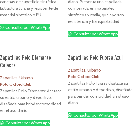
canchas de superficie sintética.
diario. Presenta una capellada
Estructura liviana y resistente de
combinada en materiales
material sintetico y PU
sintéticos y malla, que aportan
resistencia y transpirabilidad
Consultar por WhatsApp
Consultar por WhatsApp
Zapatillas Polo Diamante
Zapatillas Polo Fuerza Azul
Celeste
Zapatillas
,
Urbano
Polo Oxford Club
Zapatillas
,
Urbano
Zapatillas Polo Fuerza destaca su
Polo Oxford Club
estilo urbano y deportivo, diseñada
Zapatillas Polo Diamante destaca
para brindar comodidad en el uso
su estilo urbano y deportivo,
diario
diseñada para brindar comodidad
en el uso diario.
Consultar por WhatsApp
Consultar por WhatsApp